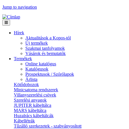
Jump to navigation
Hírek
Aktualitások a Kopos-tól
Új termékek
Szakmai tanfolyamok
Vásárok és bemutatók
Termékek
Online katalógus
Katalógusok
Prospektusok / Szórólapok
Árlista
Kötődobozok
Minicsatorna rendszerek
Villanyszerelési csövek
Szerelési anyagok
JUPITER kábeltálca
MARS kábeltálca
Huzalrács kábeltálcák
Kábellétrák
Tűzálló szerkezetek - szabványosított