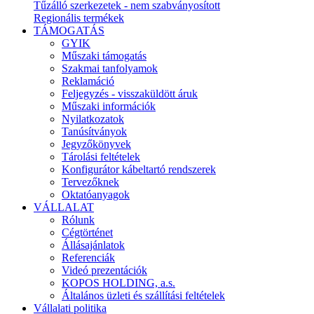
Tűzálló szerkezetek - nem szabványosított
Regionális termékek
TÁMOGATÁS
GYIK
Műszaki támogatás
Szakmai tanfolyamok
Reklamáció
Feljegyzés - visszaküldött áruk
Műszaki információk
Nyilatkozatok
Tanúsítványok
Jegyzőkönyvek
Tárolási feltételek
Konfigurátor kábeltartó rendszerek
Tervezőknek
Oktatóanyagok
VÁLLALAT
Rólunk
Cégtörténet
Állásajánlatok
Referenciák
Videó prezentációk
KOPOS HOLDING, a.s.
Általános üzleti és szállítási feltételek
Vállalati politika