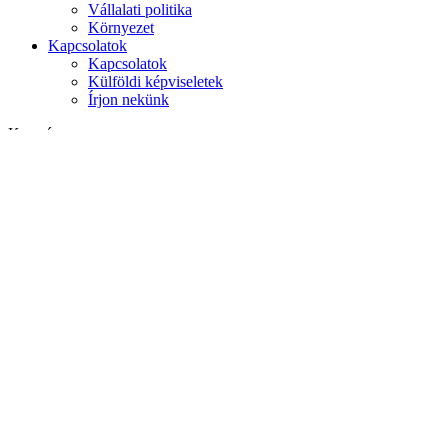
Vállalati politika
Környezet
Kapcsolatok
Kapcsolatok
Külföldi képviseletek
Írjon nekünk
Keresés
weboldalon
termékek között
GLOBAL
Európa
English version
|
en
Česká republika
|
cs
Austria
|
de
Estonia
|
et