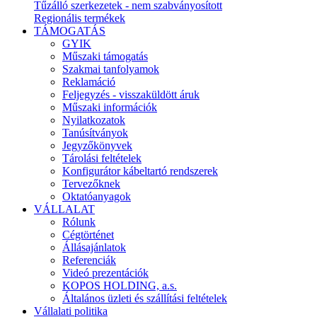
Tűzálló szerkezetek - nem szabványosított
Regionális termékek
TÁMOGATÁS
GYIK
Műszaki támogatás
Szakmai tanfolyamok
Reklamáció
Feljegyzés - visszaküldött áruk
Műszaki információk
Nyilatkozatok
Tanúsítványok
Jegyzőkönyvek
Tárolási feltételek
Konfigurátor kábeltartó rendszerek
Tervezőknek
Oktatóanyagok
VÁLLALAT
Rólunk
Cégtörténet
Állásajánlatok
Referenciák
Videó prezentációk
KOPOS HOLDING, a.s.
Általános üzleti és szállítási feltételek
Vállalati politika