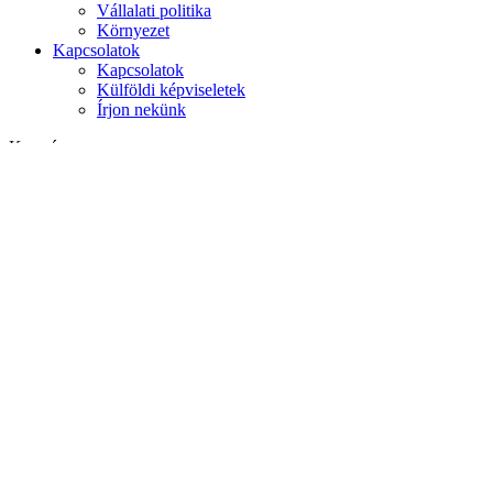
Vállalati politika
Környezet
Kapcsolatok
Kapcsolatok
Külföldi képviseletek
Írjon nekünk
Keresés
weboldalon
termékek között
GLOBAL
Európa
English version
|
en
Česká republika
|
cs
Austria
|
de
Estonia
|
et