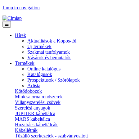
Jump to navigation
Hírek
Aktualitások a Kopos-tól
Új termékek
Szakmai tanfolyamok
Vásárok és bemutatók
Termékek
Online katalógus
Katalógusok
Prospektusok / Szórólapok
Árlista
Kötődobozok
Minicsatorna rendszerek
Villanyszerelési csövek
Szerelési anyagok
JUPITER kábeltálca
MARS kábeltálca
Huzalrács kábeltálcák
Kábellétrák
Tűzálló szerkezetek - szabványosított