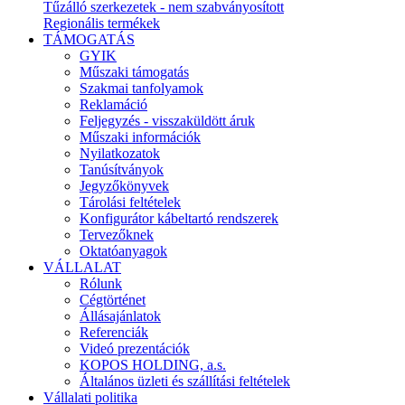
Tűzálló szerkezetek - nem szabványosított
Regionális termékek
TÁMOGATÁS
GYIK
Műszaki támogatás
Szakmai tanfolyamok
Reklamáció
Feljegyzés - visszaküldött áruk
Műszaki információk
Nyilatkozatok
Tanúsítványok
Jegyzőkönyvek
Tárolási feltételek
Konfigurátor kábeltartó rendszerek
Tervezőknek
Oktatóanyagok
VÁLLALAT
Rólunk
Cégtörténet
Állásajánlatok
Referenciák
Videó prezentációk
KOPOS HOLDING, a.s.
Általános üzleti és szállítási feltételek
Vállalati politika