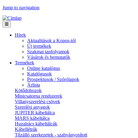
Jump to navigation
Hírek
Aktualitások a Kopos-tól
Új termékek
Szakmai tanfolyamok
Vásárok és bemutatók
Termékek
Online katalógus
Katalógusok
Prospektusok / Szórólapok
Árlista
Kötődobozok
Minicsatorna rendszerek
Villanyszerelési csövek
Szerelési anyagok
JUPITER kábeltálca
MARS kábeltálca
Huzalrács kábeltálcák
Kábellétrák
Tűzálló szerkezetek - szabványosított