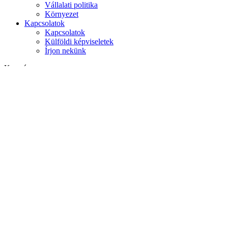
Vállalati politika
Környezet
Kapcsolatok
Kapcsolatok
Külföldi képviseletek
Írjon nekünk
Keresés
weboldalon
termékek között
GLOBAL
Európa
English version
|
en
Česká republika
|
cs
Austria
|
de
Estonia
|
et