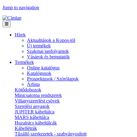
Jump to navigation
Hírek
Aktualitások a Kopos-tól
Új termékek
Szakmai tanfolyamok
Vásárok és bemutatók
Termékek
Online katalógus
Katalógusok
Prospektusok / Szórólapok
Árlista
Kötődobozok
Minicsatorna rendszerek
Villanyszerelési csövek
Szerelési anyagok
JUPITER kábeltálca
MARS kábeltálca
Huzalrács kábeltálcák
Kábellétrák
Tűzálló szerkezetek - szabványosított