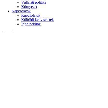
Vállalati politika
Környezet
Kapcsolatok
Kapcsolatok
Külföldi képviseletek
Írjon nekünk
Keresés
weboldalon
termékek között
GLOBAL
Európa
English version
|
en
Česká republika
|
cs
Austria
|
de
Estonia
|
et