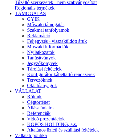
Tűzálló szerkezetek - nem szabványosított
Regionális termékek
TÁMOGATÁS
GYIK
Műszaki támogatás
Szakmai tanfolyamok
Reklamáció
Feljegyzés - visszaküldött áruk
Műszaki információk
Nyilatkozatok
Tanúsítványok
Jegyzőkönyvek
Tárolási feltételek
Konfigurátor kábeltartó rendszerek
Tervezőknek
Oktatóanyagok
VÁLLALAT
Rólunk
Cégtörténet
Állásajánlatok
Referenciák
Videó prezentációk
KOPOS HOLDING, a.s.
Általános üzleti és szállítási feltételek
Vállalati politika