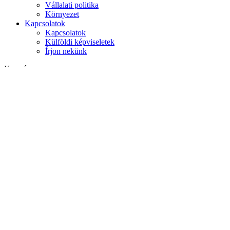
Vállalati politika
Környezet
Kapcsolatok
Kapcsolatok
Külföldi képviseletek
Írjon nekünk
Keresés
weboldalon
termékek között
GLOBAL
Európa
English version
|
en
Česká republika
|
cs
Austria
|
de
Estonia
|
et