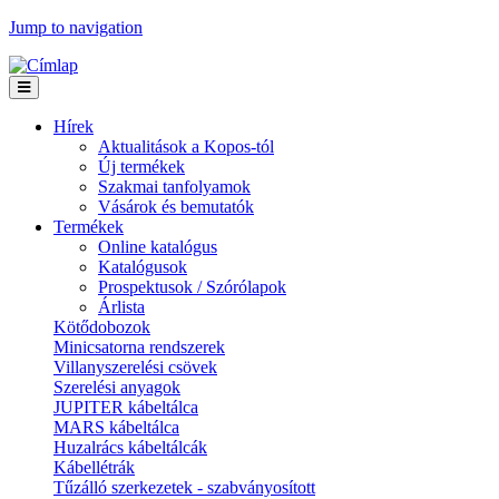
Jump to navigation
Hírek
Aktualitások a Kopos-tól
Új termékek
Szakmai tanfolyamok
Vásárok és bemutatók
Termékek
Online katalógus
Katalógusok
Prospektusok / Szórólapok
Árlista
Kötődobozok
Minicsatorna rendszerek
Villanyszerelési csövek
Szerelési anyagok
JUPITER kábeltálca
MARS kábeltálca
Huzalrács kábeltálcák
Kábellétrák
Tűzálló szerkezetek - szabványosított