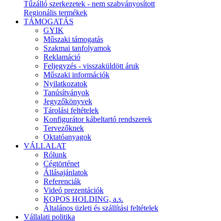
Tűzálló szerkezetek - nem szabványosított
Regionális termékek
TÁMOGATÁS
GYIK
Műszaki támogatás
Szakmai tanfolyamok
Reklamáció
Feljegyzés - visszaküldött áruk
Műszaki információk
Nyilatkozatok
Tanúsítványok
Jegyzőkönyvek
Tárolási feltételek
Konfigurátor kábeltartó rendszerek
Tervezőknek
Oktatóanyagok
VÁLLALAT
Rólunk
Cégtörténet
Állásajánlatok
Referenciák
Videó prezentációk
KOPOS HOLDING, a.s.
Általános üzleti és szállítási feltételek
Vállalati politika