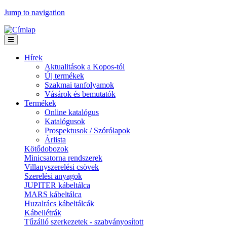
Jump to navigation
Hírek
Aktualitások a Kopos-tól
Új termékek
Szakmai tanfolyamok
Vásárok és bemutatók
Termékek
Online katalógus
Katalógusok
Prospektusok / Szórólapok
Árlista
Kötődobozok
Minicsatorna rendszerek
Villanyszerelési csövek
Szerelési anyagok
JUPITER kábeltálca
MARS kábeltálca
Huzalrács kábeltálcák
Kábellétrák
Tűzálló szerkezetek - szabványosított