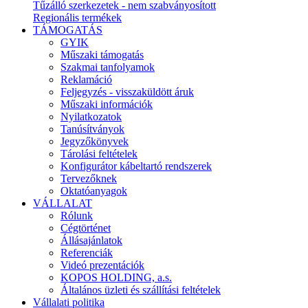
Tűzálló szerkezetek - nem szabványosított
Regionális termékek
TÁMOGATÁS
GYIK
Műszaki támogatás
Szakmai tanfolyamok
Reklamáció
Feljegyzés - visszaküldött áruk
Műszaki információk
Nyilatkozatok
Tanúsítványok
Jegyzőkönyvek
Tárolási feltételek
Konfigurátor kábeltartó rendszerek
Tervezőknek
Oktatóanyagok
VÁLLALAT
Rólunk
Cégtörténet
Állásajánlatok
Referenciák
Videó prezentációk
KOPOS HOLDING, a.s.
Általános üzleti és szállítási feltételek
Vállalati politika