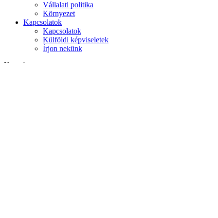
Vállalati politika
Környezet
Kapcsolatok
Kapcsolatok
Külföldi képviseletek
Írjon nekünk
Keresés
weboldalon
termékek között
GLOBAL
Európa
English version
|
en
Česká republika
|
cs
Austria
|
de
Estonia
|
et