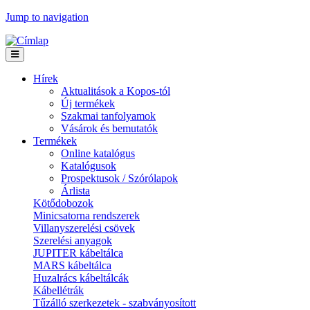
Jump to navigation
Hírek
Aktualitások a Kopos-tól
Új termékek
Szakmai tanfolyamok
Vásárok és bemutatók
Termékek
Online katalógus
Katalógusok
Prospektusok / Szórólapok
Árlista
Kötődobozok
Minicsatorna rendszerek
Villanyszerelési csövek
Szerelési anyagok
JUPITER kábeltálca
MARS kábeltálca
Huzalrács kábeltálcák
Kábellétrák
Tűzálló szerkezetek - szabványosított