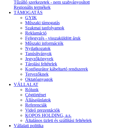
Tűzálló szerkezetek - nem szabványosított
Regionális termékek
TÁMOGATÁS
GYIK
Műszaki támogatás
Szakmai tanfolyamok
Reklamáció
Feljegyzés - visszaküldött áruk
Műszaki információk
Nyilatkozatok
Tanúsítványok
Jegyzőkönyvek
Tárolási feltételek
Konfigurátor kábeltartó rendszerek
Tervezőknek
Oktatóanyagok
VÁLLALAT
Rólunk
Cégtörténet
Állásajánlatok
Referenciák
Videó prezentációk
KOPOS HOLDING, a.s.
Általános üzleti és szállítási feltételek
Vállalati politika