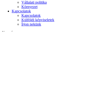
Vállalati politika
Környezet
Kapcsolatok
Kapcsolatok
Külföldi képviseletek
Írjon nekünk
Keresés
weboldalon
termékek között
GLOBAL
Európa
English version
|
en
Česká republika
|
cs
Austria
|
de
Estonia
|
et