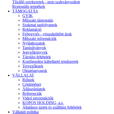
Tűzálló szerkezetek - nem szabványosított
Regionális termékek
TÁMOGATÁS
GYIK
Műszaki támogatás
Szakmai tanfolyamok
Reklamáció
Feljegyzés - visszaküldött áruk
Műszaki információk
Nyilatkozatok
Tanúsítványok
Jegyzőkönyvek
Tárolási feltételek
Konfigurátor kábeltartó rendszerek
Tervezőknek
Oktatóanyagok
VÁLLALAT
Rólunk
Cégtörténet
Állásajánlatok
Referenciák
Videó prezentációk
KOPOS HOLDING, a.s.
Általános üzleti és szállítási feltételek
Vállalati politika