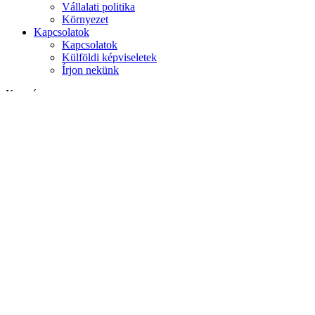
Vállalati politika
Környezet
Kapcsolatok
Kapcsolatok
Külföldi képviseletek
Írjon nekünk
Keresés
weboldalon
termékek között
GLOBAL
Európa
English version
|
en
Česká republika
|
cs
Austria
|
de
Estonia
|
et