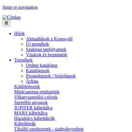
Jump to navigation
Hírek
Aktualitások a Kopos-tól
Új termékek
Szakmai tanfolyamok
Vásárok és bemutatók
Termékek
Online katalógus
Katalógusok
Prospektusok / Szórólapok
Árlista
Kötődobozok
Minicsatorna rendszerek
Villanyszerelési csövek
Szerelési anyagok
JUPITER kábeltálca
MARS kábeltálca
Huzalrács kábeltálcák
Kábellétrák
Tűzálló szerkezetek - szabványosított