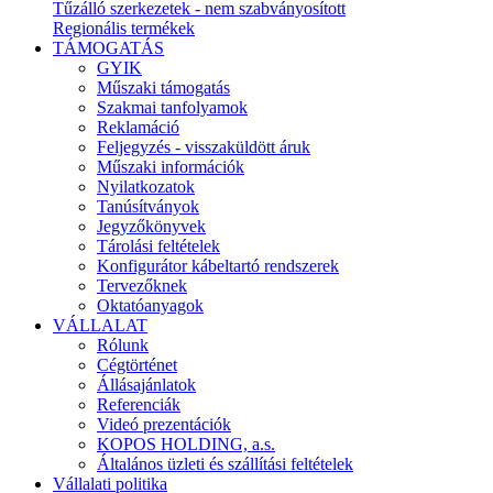
Tűzálló szerkezetek - nem szabványosított
Regionális termékek
TÁMOGATÁS
GYIK
Műszaki támogatás
Szakmai tanfolyamok
Reklamáció
Feljegyzés - visszaküldött áruk
Műszaki információk
Nyilatkozatok
Tanúsítványok
Jegyzőkönyvek
Tárolási feltételek
Konfigurátor kábeltartó rendszerek
Tervezőknek
Oktatóanyagok
VÁLLALAT
Rólunk
Cégtörténet
Állásajánlatok
Referenciák
Videó prezentációk
KOPOS HOLDING, a.s.
Általános üzleti és szállítási feltételek
Vállalati politika