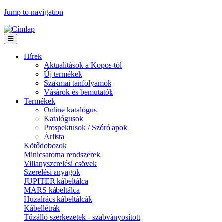
Jump to navigation
Hírek
Aktualitások a Kopos-tól
Új termékek
Szakmai tanfolyamok
Vásárok és bemutatók
Termékek
Online katalógus
Katalógusok
Prospektusok / Szórólapok
Árlista
Kötődobozok
Minicsatorna rendszerek
Villanyszerelési csövek
Szerelési anyagok
JUPITER kábeltálca
MARS kábeltálca
Huzalrács kábeltálcák
Kábellétrák
Tűzálló szerkezetek - szabványosított