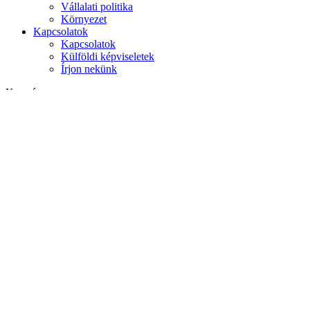
Vállalati politika
Környezet
Kapcsolatok
Kapcsolatok
Külföldi képviseletek
Írjon nekünk
Keresés
weboldalon
termékek között
GLOBAL
Európa
English version
|
en
Česká republika
|
cs
Austria
|
de
Estonia
|
et