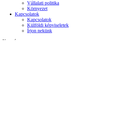
Vállalati politika
Környezet
Kapcsolatok
Kapcsolatok
Külföldi képviseletek
Írjon nekünk
Keresés
weboldalon
termékek között
GLOBAL
Európa
English version
|
en
Česká republika
|
cs
Austria
|
de
Estonia
|
et