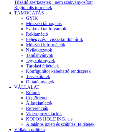
Tűzálló szerkezetek - nem szabványosított
Regionális termékek
TÁMOGATÁS
GYIK
Műszaki támogatás
Szakmai tanfolyamok
Reklamáció
Feljegyzés - visszaküldött áruk
Műszaki információk
Nyilatkozatok
Tanúsítványok
Jegyzőkönyvek
Tárolási feltételek
Konfigurátor kábeltartó rendszerek
Tervezőknek
Oktatóanyagok
VÁLLALAT
Rólunk
Cégtörténet
Állásajánlatok
Referenciák
Videó prezentációk
KOPOS HOLDING, a.s.
Általános üzleti és szállítási feltételek
Vállalati politika