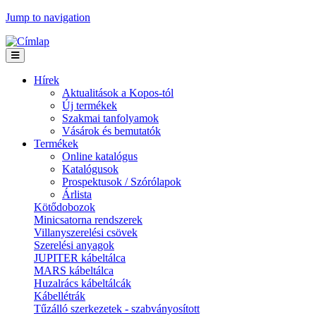
Jump to navigation
Hírek
Aktualitások a Kopos-tól
Új termékek
Szakmai tanfolyamok
Vásárok és bemutatók
Termékek
Online katalógus
Katalógusok
Prospektusok / Szórólapok
Árlista
Kötődobozok
Minicsatorna rendszerek
Villanyszerelési csövek
Szerelési anyagok
JUPITER kábeltálca
MARS kábeltálca
Huzalrács kábeltálcák
Kábellétrák
Tűzálló szerkezetek - szabványosított