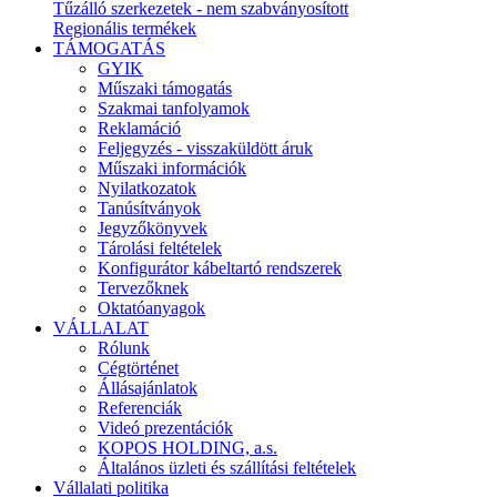
Tűzálló szerkezetek - nem szabványosított
Regionális termékek
TÁMOGATÁS
GYIK
Műszaki támogatás
Szakmai tanfolyamok
Reklamáció
Feljegyzés - visszaküldött áruk
Műszaki információk
Nyilatkozatok
Tanúsítványok
Jegyzőkönyvek
Tárolási feltételek
Konfigurátor kábeltartó rendszerek
Tervezőknek
Oktatóanyagok
VÁLLALAT
Rólunk
Cégtörténet
Állásajánlatok
Referenciák
Videó prezentációk
KOPOS HOLDING, a.s.
Általános üzleti és szállítási feltételek
Vállalati politika