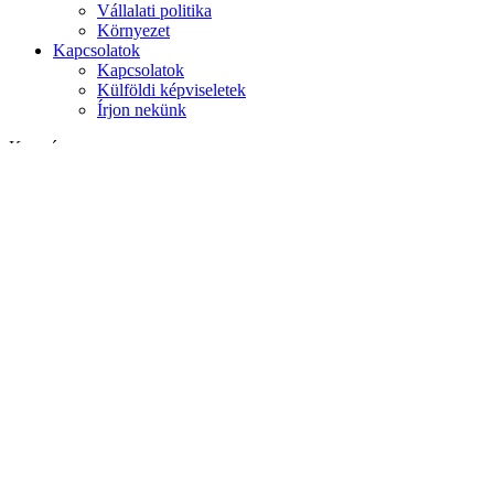
Vállalati politika
Környezet
Kapcsolatok
Kapcsolatok
Külföldi képviseletek
Írjon nekünk
Keresés
weboldalon
termékek között
GLOBAL
Európa
English version
|
en
Česká republika
|
cs
Austria
|
de
Estonia
|
et