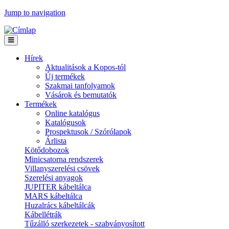
Jump to navigation
Hírek
Aktualitások a Kopos-tól
Új termékek
Szakmai tanfolyamok
Vásárok és bemutatók
Termékek
Online katalógus
Katalógusok
Prospektusok / Szórólapok
Árlista
Kötődobozok
Minicsatorna rendszerek
Villanyszerelési csövek
Szerelési anyagok
JUPITER kábeltálca
MARS kábeltálca
Huzalrács kábeltálcák
Kábellétrák
Tűzálló szerkezetek - szabványosított