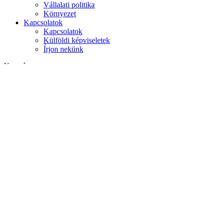
Vállalati politika
Környezet
Kapcsolatok
Kapcsolatok
Külföldi képviseletek
Írjon nekünk
Keresés
weboldalon
termékek között
GLOBAL
Európa
English version
|
en
Česká republika
|
cs
Austria
|
de
Estonia
|
et