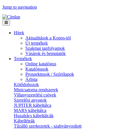
Jump to navigation
Hírek
Aktualitások a Kopos-tól
Új termékek
Szakmai tanfolyamok
Vásárok és bemutatók
Termékek
Online katalógus
Katalógusok
Prospektusok / Szórólapok
Árlista
Kötődobozok
Minicsatorna rendszerek
Villanyszerelési csövek
Szerelési anyagok
JUPITER kábeltálca
MARS kábeltálca
Huzalrács kábeltálcák
Kábellétrák
Tűzálló szerkezetek - szabványosított