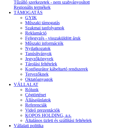
Tűzálló szerkezetek - nem szabványosított
Regionális termékek
TÁMOGATÁS
GYIK
Műszaki támogatás
Szakmai tanfolyamok
Reklamáció
Feljegyzés - visszaküldött áruk
Műszaki információk
Nyilatkozatok
Tanúsítványok
Jegyzőkönyvek
Tárolási feltételek
Konfigurátor kábeltartó rendszerek
Tervezőknek
Oktatóanyagok
VÁLLALAT
Rólunk
Cégtörténet
Állásajánlatok
Referenciák
Videó prezentációk
KOPOS HOLDING, a.s.
Általános üzleti és szállítási feltételek
Vállalati politika