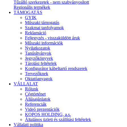
Tűzálló szerkezetek - nem szabványosított
Regionális termékek
TÁMOGATÁS
GYIK
Műszaki támogatás
Szakmai tanfolyamok
Reklamáció
Feljegyzés - visszaküldött áruk
Műszaki információk
Nyilatkozatok
Tanúsítványok
Jegyzőkönyvek
Tárolási feltételek
Konfigurátor kábeltartó rendszerek
Tervezőknek
Oktatóanyagok
VÁLLALAT
Rólunk
Cégtörténet
Állásajánlatok
Referenciák
Videó prezentációk
KOPOS HOLDING, a.s.
Általános üzleti és szállítási feltételek
Vállalati politika