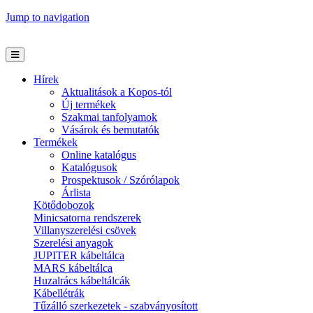
Jump to navigation
Hírek
Aktualitások a Kopos-tól
Új termékek
Szakmai tanfolyamok
Vásárok és bemutatók
Termékek
Online katalógus
Katalógusok
Prospektusok / Szórólapok
Árlista
Kötődobozok
Minicsatorna rendszerek
Villanyszerelési csövek
Szerelési anyagok
JUPITER kábeltálca
MARS kábeltálca
Huzalrács kábeltálcák
Kábellétrák
Tűzálló szerkezetek - szabványosított