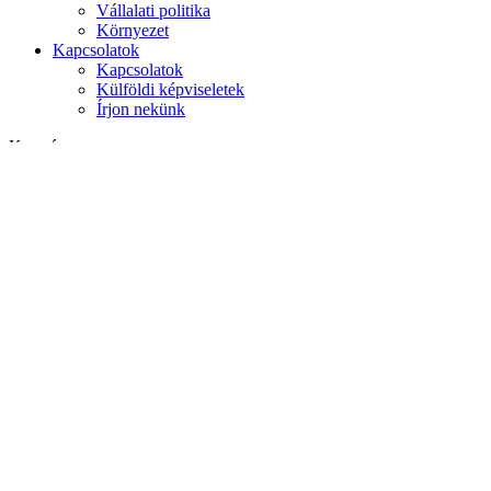
Vállalati politika
Környezet
Kapcsolatok
Kapcsolatok
Külföldi képviseletek
Írjon nekünk
Keresés
weboldalon
termékek között
GLOBAL
Európa
English version
|
en
Česká republika
|
cs
Austria
|
de
Estonia
|
et