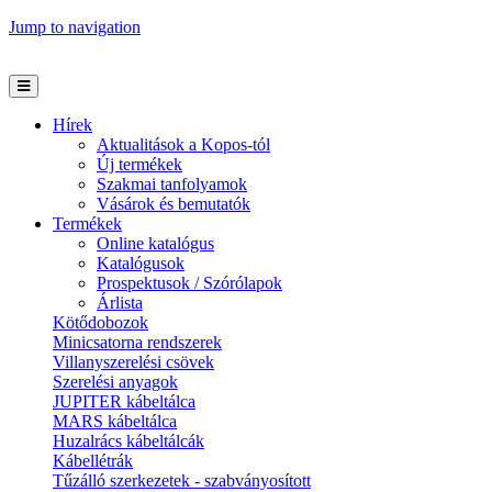
Jump to navigation
Hírek
Aktualitások a Kopos-tól
Új termékek
Szakmai tanfolyamok
Vásárok és bemutatók
Termékek
Online katalógus
Katalógusok
Prospektusok / Szórólapok
Árlista
Kötődobozok
Minicsatorna rendszerek
Villanyszerelési csövek
Szerelési anyagok
JUPITER kábeltálca
MARS kábeltálca
Huzalrács kábeltálcák
Kábellétrák
Tűzálló szerkezetek - szabványosított