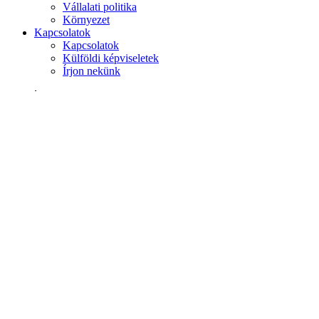
Vállalati politika
Környezet
Kapcsolatok
Kapcsolatok
Külföldi képviseletek
Írjon nekünk
Keresés
weboldalon
termékek között
GLOBAL
Európa
English version
|
en
Česká republika
|
cs
Austria
|
de
Estonia
|
et