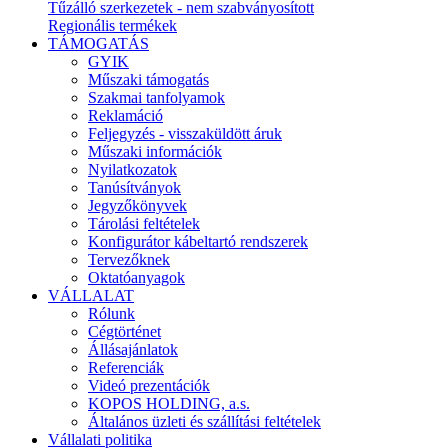
Tűzálló szerkezetek - nem szabványosított
Regionális termékek
TÁMOGATÁS
GYIK
Műszaki támogatás
Szakmai tanfolyamok
Reklamáció
Feljegyzés - visszaküldött áruk
Műszaki információk
Nyilatkozatok
Tanúsítványok
Jegyzőkönyvek
Tárolási feltételek
Konfigurátor kábeltartó rendszerek
Tervezőknek
Oktatóanyagok
VÁLLALAT
Rólunk
Cégtörténet
Állásajánlatok
Referenciák
Videó prezentációk
KOPOS HOLDING, a.s.
Általános üzleti és szállítási feltételek
Vállalati politika