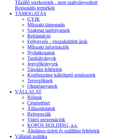
Tűzálló szerkezetek - nem szabványosított
Regionális termékek
TÁMOGATÁS
GYIK
Műszaki támogatás
Szakmai tanfolyamok
Reklamáció
Feljegyzés - visszaküldött áruk
Műszaki információk
Nyilatkozatok
Tanúsítványok
Jegyzőkönyvek
Tárolási feltételek
Konfigurátor kábeltartó rendszerek
Tervezőknek
Oktatóanyagok
VÁLLALAT
Rólunk
Cégtörténet
Állásajánlatok
Referenciák
Videó prezentációk
KOPOS HOLDING, a.s.
Általános üzleti és szállítási feltételek
Vállalati politika