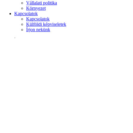
Vállalati politika
Környezet
Kapcsolatok
Kapcsolatok
Külföldi képviseletek
Írjon nekünk
Keresés
weboldalon
termékek között
GLOBAL
Európa
English version
|
en
Česká republika
|
cs
Austria
|
de
Estonia
|
et