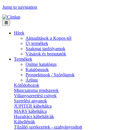
Jump to navigation
Hírek
Aktualitások a Kopos-tól
Új termékek
Szakmai tanfolyamok
Vásárok és bemutatók
Termékek
Online katalógus
Katalógusok
Prospektusok / Szórólapok
Árlista
Kötődobozok
Minicsatorna rendszerek
Villanyszerelési csövek
Szerelési anyagok
JUPITER kábeltálca
MARS kábeltálca
Huzalrács kábeltálcák
Kábellétrák
Tűzálló szerkezetek - szabványosított