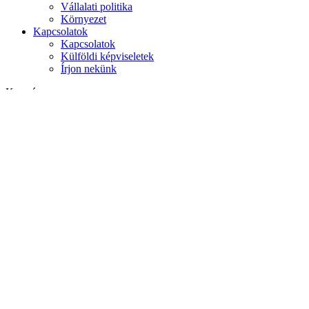
Vállalati politika
Környezet
Kapcsolatok
Kapcsolatok
Külföldi képviseletek
Írjon nekünk
Keresés
weboldalon
termékek között
GLOBAL
Európa
English version
|
en
Česká republika
|
cs
Austria
|
de
Estonia
|
et