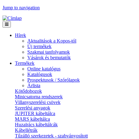
Jump to navigation
Hírek
Aktualitások a Kopos-tól
Új termékek
Szakmai tanfolyamok
Vásárok és bemutatók
Termékek
Online katalógus
Katalógusok
Prospektusok / Szórólapok
Árlista
Kötődobozok
Minicsatorna rendszerek
Villanyszerelési csövek
Szerelési anyagok
JUPITER kábeltálca
MARS kábeltálca
Huzalrács kábeltálcák
Kábellétrák
Tűzálló szerkezetek - szabványosított