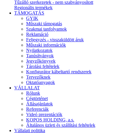
Tűzálló szerkezetek - nem szabványosított
Regionális termékek
TÁMOGATÁS
GYIK
Műszaki támogatás
Szakmai tanfolyamok
Reklamáció
Feljegyzés - visszaküldött áruk
Műszaki információk
Nyilatkozatok
Tanúsítványok
Jegyzőkönyvek
Tárolási feltételek
Konfigurátor kábeltartó rendszerek
Tervezőknek
Oktatóanyagok
VÁLLALAT
Rólunk
Cégtörténet
Állásajánlatok
Referenciák
Videó prezentációk
KOPOS HOLDING, a.s.
Általános üzleti és szállítási feltételek
Vállalati politika